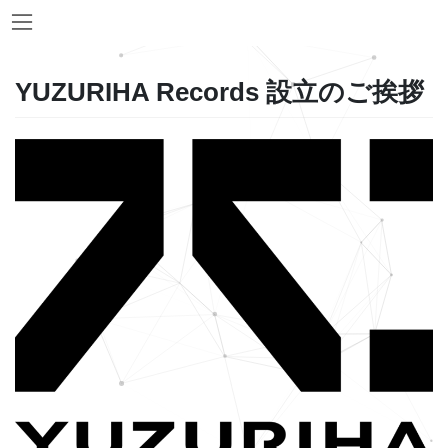
Skip
Skip
to
to
the
the
content
Navigation
YUZURIHA Records 設立のご挨拶