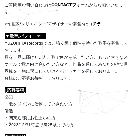
ご質問等お問い合わせは
CONTACTフォーム
からお願いいたしま
す。
<作曲家/クリエイター/デザイナーの募集>は
コチラ
▼歌手/パフォーマー
YUZURIHA Recordsでは、強く輝く個性を持った歌手を募集して
おります。
歌を世界に届けたい方、歌で何かを成したい方、もっと大きなス
ケールで歌と向き合いたい方など、作品を通してあなたの持つ世
界観を一緒に形にしていけるパートナーを探しております。
皆様のご応募お待ちしております。
[応募要項]
必須
・歌をメインに活動していきたい方
優遇
・関東近郊にお住まいの方
・2023/12/31時点で満25歳までの方