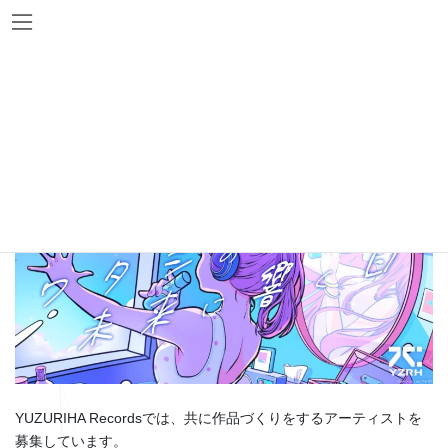
Skip
Skip
to
to
the
the
content
Navigation
作品を共に創るアーティストを募
集します«歌手/パフォーマー»
YUZURIHA Recordsでは、共に作品づくりをするアーティストを
募集しています。