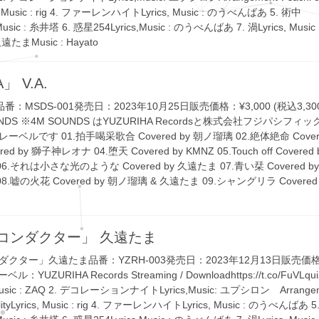
cs, Music : rig 4. ファーレンハイトLyrics, Music : のうべんばあ 5. 術中
Music : 糸井塔 6. 惑星254Lyrics,Music : のうべんばあ 7. 渦Lyrics, Music : 
 久遠たまMusic : Hayato
A」 V.A.
」品番：MSDS-001発売日：2023年10月25日販売価格：¥3,000 (税込3,3
NDS ※4M SOUNDS はYUZURIHA Recordsと株式会社フジパシフ
ベルです 01.拍⼿喝采歌合 Covered by 朝ノ瑠璃 02.絶体絶命 Covered
red by 獅⼦神レオナ 04.堕天 Covered by KMNZ 05.Touch off Covered 
 06.それは⼩さな光のような Covered by 久遠たま 07.⻘い栞 Covered by 
 08.嘘の⽕花 Covered by 朝ノ瑠璃 & 久遠たま 09.シャングリラ Covere
コンダクター」 久遠たま
クター」久遠たま品番：YZRH-003発売日：2023年12月13日販売価格：¥
ル：YUZURIHA Records Streaming / Downloadhttps://t.co/FuVLqu
Music : ZAQ 2. デコレーションナイトLyrics,Music: ユプシロン Arrangem
alityLyrics, Music : rig 4. ファーレンハイトLyrics, Music : のうべんばあ 