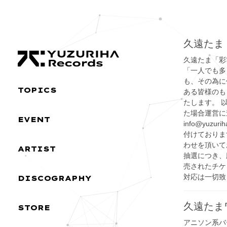
Skip
Skip
to
to
the
the
content
Navigation
久遠たま
久遠たま「彩
「一人でも多
も、その為に
TOPICS
ある皆様のも
たします。 
た場合運営に
EVENT
info@yuz
付けておりま
わせを頂いて
ARTIST
抽選につき、
売されたチケ
対応は一切致
DISCOGRAPHY
久遠たま
STORE
アニソン系バ