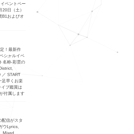
 イベントペー
4年1月20日（土）
, 28號B1およびオ
決定！最新作
ペシャルイベ
イベント名称-彩雲の
trict,
 ／ START
を一足早くお楽
ライブ鑑賞は
聴が付属します
の配信がスタ
ウLyrics,
 Mixed