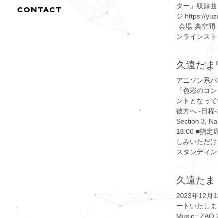
ター」収録曲
CONTACT
ジ https://
-会場-典空間 104
ンラインストリーミ
久遠たま
アニソン系バ
「色彩のコン
ントとなっています
彼方へ -日程-20
Section 3
18:00 ■
しみいただけ
スタンディン
久遠たま
2023年1
ートいたしました。 
Music : ZA