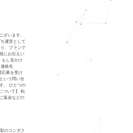
ございます。
たち運営として
より、ファンで
様にお伝えい
 もし見かけ
。 連絡先
の抽選応募を受け
という問い合
す。 ひとつの
について】 転
ご返金などの
色彩のコンダク