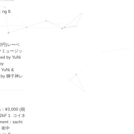
rig 8.
00円)レーベ
ィックミュージッ
 by YuNi
by
YuNi &
d by 獅⼦神レ
3,000 (税
i2kF 1. コイネ
ent：sachi
5. 術中