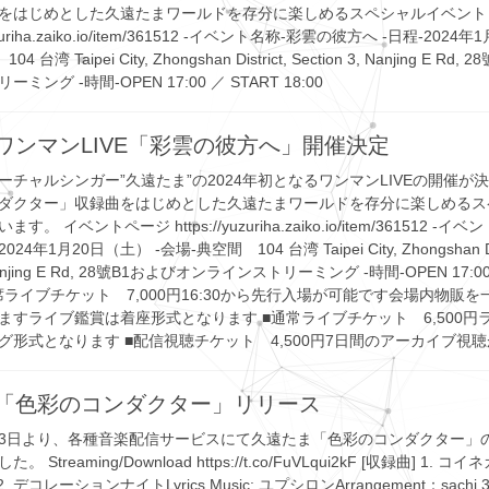
をはじめとした久遠たまワールドを存分に楽しめるスペシャルイベント
yuzuriha.zaiko.io/item/361512 -イベント名称-彩雲の彼方へ -日程-202
 台湾 Taipei City, Zhongshan District, Section 3, Nanjing E Rd
ング -時間-OPEN 17:00 ／ START 18:00
ワンマンLIVE「彩雲の彼方へ」開催決定
ーチャルシンガー”久遠たま”の2024年初となるワンマンLIVEの開催が
ダクター」収録曲をはじめとした久遠たまワールドを存分に楽しめるス
。 イベントページ https://yuzuriha.zaiko.io/item/361512 -
24年1月20日（土） -会場-典空間 104 台湾 Taipei City, Zhongshan Dis
, Nanjing E Rd, 28號B1およびオンラインストリーミング -時間-OPEN 17:00
指定席ライブチケット 7,000円16:30から先行入場が可能です会場内物販
ますライブ鑑賞は着座形式となります ■通常ライブチケット 6,500円
グ形式となります ■配信視聴チケット 4,500円7日間のアーカイブ視
「色彩のコンダクター」リリース
2月13日より、各種音楽配信サービスにて久遠たま「色彩のコンダクター」
Streaming/Download https://t.co/FuVLqui2kF [収録曲] 1. コイネガ
Q 2. デコレーションナイトLyrics,Music: ユプシロンArrangement：sachi 3.