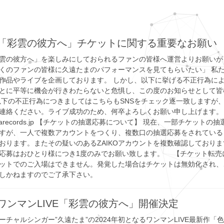
「彩雲の彼方へ」チケットに関する重要なお願い
雲の彼方へ」を楽しみにしておられるファンの皆様へ運営よりお願いが
くのファンの皆様に久遠たまのパフォーマンスを見てもらいたい」 私
作品やライブを企画しております。 しかし、以下に挙げる不正行為に
とに平等に機会が行きわたらないと危惧し、この度のお知らせとして皆
以下の不正行為につきましてはこちらもSNSをチェック逐一致しますが、
連絡ください。ライブ成功のため、何卒よろしくお願い申し上げます
uriharecords.jp 【チケットの抽選応募について】 現在、一部チケット
すが、一人で複数アカウントをつくり、複数口の抽選応募をされている
おります。またその疑いのあるZAIKOアカウントを複数確認しておりま
応募はおひとり様につき1度のみでお願い致します。 【チケット転売
ットでのご入場はできません。発覚した場合はチケットは無効化され、
しかねますのでご了承下さい。
ワンマンLIVE「彩雲の彼方へ」開催決定
ーチャルシンガー”久遠たま”の2024年初となるワンマンLIVE最新作「