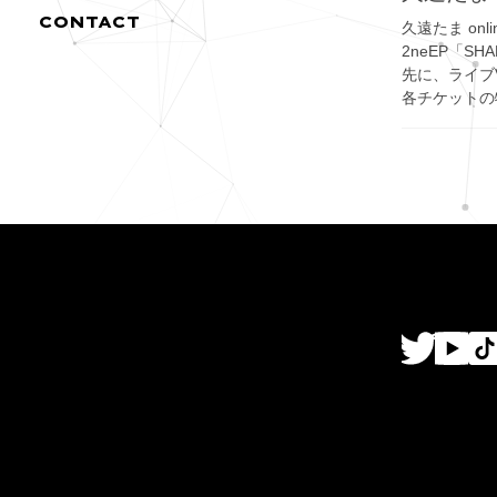
CONTACT
久遠たま onli
2neEP「S
先に、ライブ
各チケットの