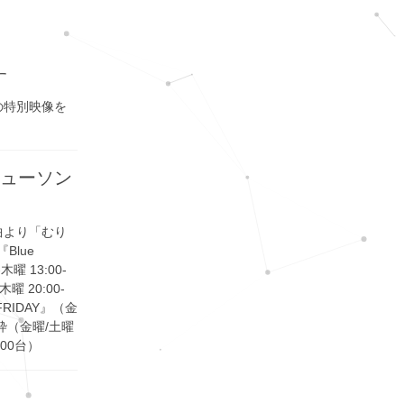
す
の特別映像を
ニューソン
録曲より「むり
Blue
 13:00-
木曜 20:00-
 FRIDAY』（金
情報枠（金曜/土曜
:00台）