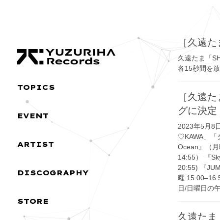
Skip
Skip
to
to
the
the
content
Navigation
［久遠た
久遠たま「S
各15秒間を放
TOPICS
［久遠た
グに決定
EVENT
2023年5月
♡KAWA」
ARTIST
Ocean』（月
14:55） 『Sk
20:55) 『J
DISCOGRAPHY
曜 15:00–1
日/日曜日の午前
STORE
久遠たま on