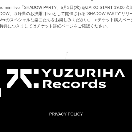
ne mini live「SHADOW PARTY」5月3日(水) @ZAIKO START 19:00
HADOW」収録曲のお披露目liveとして開催される”SHADOW PARTY”リ
Verのスペシャルな楽曲たちをお楽しみください。 ＜チケット購入ペー
特典につきましてはチケット詳細ページをご確認ください。
PRIVACY POLICY