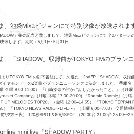
ま］池袋Mixaビジョンにて特別映像が放送されま
HADOW」発売記念と致しまして、池袋Mixaビジョンにて 全2パターン
映致します。期間：5月1日~5月31日
ま］「SHADOW」収録曲がTOKYO FMのブラン
8日よりTOKYO FM の以下番組にて、久遠たま2ndEP「SHADOW」収
「ダイヤモンド」の2楽曲がブランニューソングに決定しました。 番組名 『
曜-金曜 9:00-11:00） 『山崎怜奈の誰かに話したかったこと。』（月曜-木曜
yrocket Company』(月曜-木曜 17:00-20:00) 『Roomie Roomie』(月曜-
UMP UP MELODIES TOP20』（金曜 12:00–14:55） 『TOKYO TEPPAN
6:55） 『TOKYO NEWS RADIO〜LIFE〜』（土曜 6:00–7:00） 交通
/夕方〜夜） 120秒SPOT＆80秒SPOT （20:00台 21:00台 25:00〜29
line mini live「SHADOW PARTY」