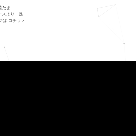
 久遠たま
リースより一足
ジは コチラ＞