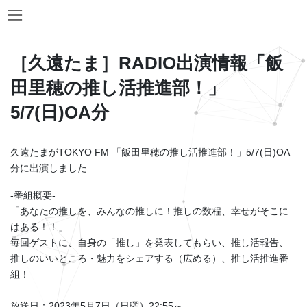
Skip
Skip
to
to
the
the
content
Navigation
［久遠たま］RADIO出演情報「飯
田里穂の推し活推進部！」
5/7(日)OA分
久遠たまがTOKYO FM 「飯田里穂の推し活推進部！」5/7(日)OA
分に出演しました
-番組概要-
「あなたの推しを、みんなの推しに！推しの数程、幸せがそこに
はある！！」
毎回ゲストに、自身の「推し」を発表してもらい、推し活報告、
推しのいいところ・魅力をシェアする（広める）、推し活推進番
組！
放送日：2023年5月7日（日曜）22:55～