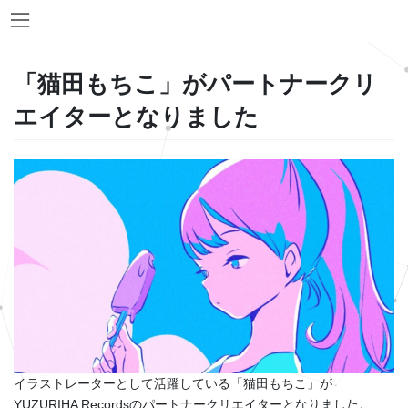
Skip
Skip
to
to
the
the
content
Navigation
「猫田もちこ」がパートナークリ
エイターとなりました
イラストレーターとして活躍している「猫田もちこ」が
YUZURIHA Recordsのパートナークリエイターとなりました。