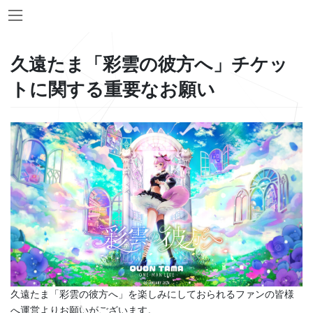
Skip
Skip
to
to
the
the
content
Navigation
久遠たま「彩雲の彼方へ」チケッ
トに関する重要なお願い
久遠たま「彩雲の彼方へ」を楽しみにしておられるファンの皆様
へ運営よりお願いがございます。