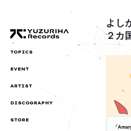
Skip
Skip
to
to
the
the
よしか
content
Navigation
２カ
TOPICS
EVENT
ARTIST
DISCOGRAPHY
STORE
「
Amary