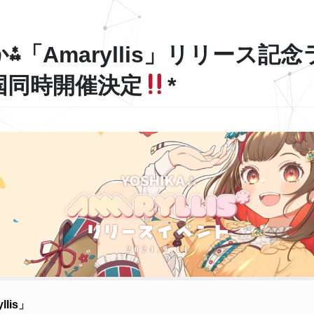
⁂「Amaryllis」リリース記
国同時開催決定
*
llis
」