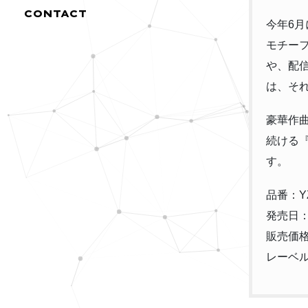
CONTACT
今年6
モチーフ
や、配
は、そ
豪華作
続ける
す。
品番：YZ
発売日：
販売価格：
レーベル：