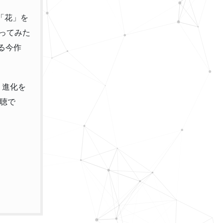
「花」を
歌ってみた
る今作
。進化を
必聴で