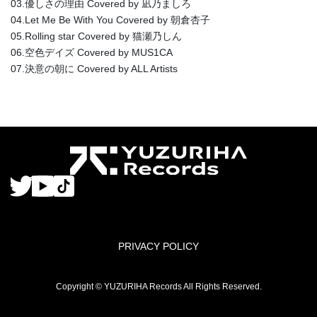
03.優しさの理由 Covered by 凪乃ましろ
04.Let Me Be With You Covered by 朝倉杏子
05.Rolling star Covered by 猫瀬乃しん
06.空色デイズ Covered by MUS1CA
07.決意の朝に Covered by ALL Artists
PRIVACY POLICY
Copyright © YUZURIHA Records All Rights Reserved.