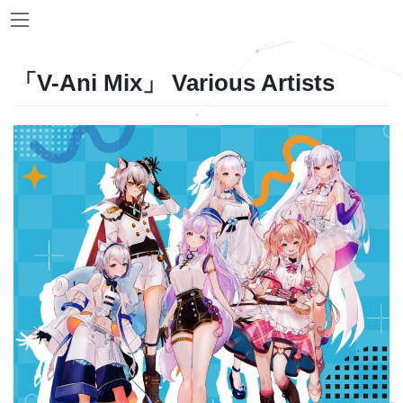
Skip
Skip
to
to
the
the
content
Navigation
「V-Ani Mix」 Various Artists