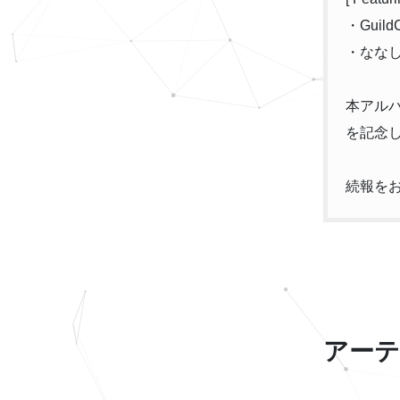
・Guil
・ななし
本アルバ
を記念
続報を
アーテ