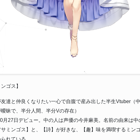
ミンゴス】
友達と仲良くなりたい一心で自腹で産み出した半生Vtuber（
が曖昧で、半分人間、半分Vの存在）
年10月27日デビュー。中の人は声優の今井麻美。名前の由来は
アサミンゴス】と、【詩】が好きな、【趣】味を満喫するミン
められている。