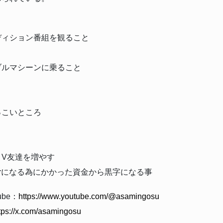
】
ディション番組を観ること
ブルマシーンに乗ること
】
っこいところ
】
とV友達を増やす
berになる為にかかった資金から黒字になる事
ube：
https://www.youtube.com/@asamingosu
tps://x.com/asamingosu