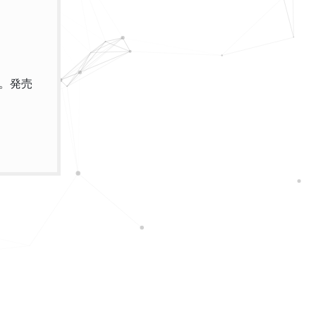
D。発売
。