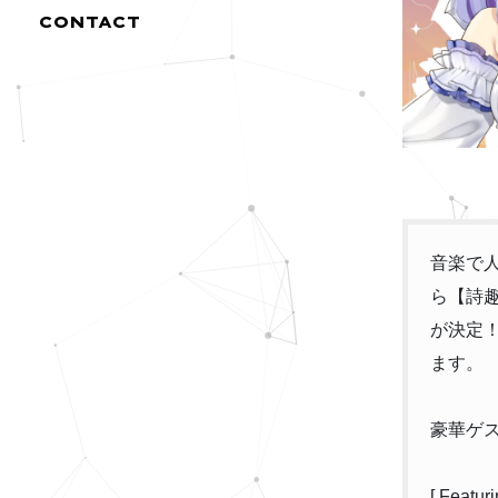
CONTACT
音楽で人
ら【詩
が決定！
ます。
豪華ゲ
[ Featur