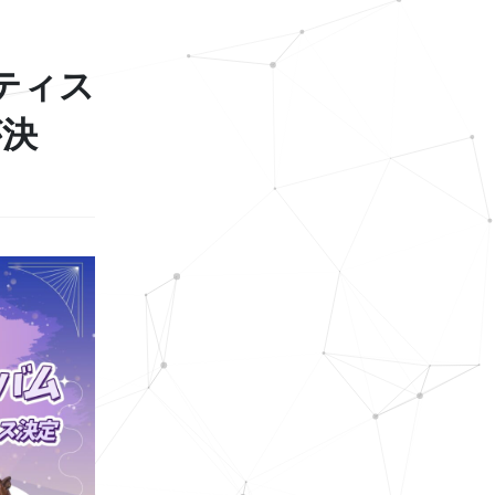
ティス
が決