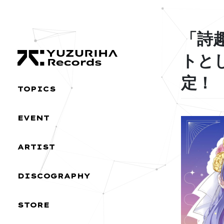
Skip
Skip
to
to
the
the
「詩
content
Navigation
トと
定！
TOPICS
EVENT
ARTIST
DISCOGRAPHY
STORE