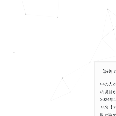
【詩趣
中の人が
の境目
2024
だ名【
味が込