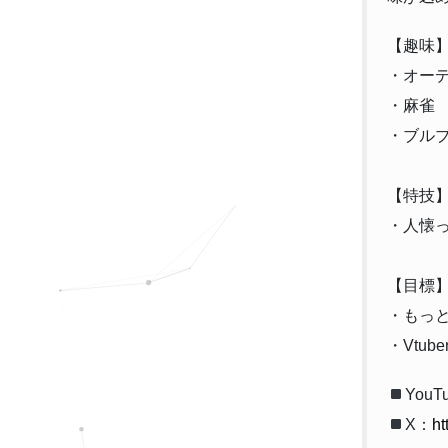
【趣味
・オー
・麻雀
・ブル
【特技
・人懐
【目標
・もっ
・Vtu
YouT
X：
ht